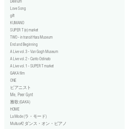
Delirium
Love Song
gift
KUMANO
SUPER T (e) market
TWO - in transit Hara Museum
End and Beginning
A Live vol. 3 - Van Gogh Museum
A Live vol. 2 - Canto Ostinato
A Live vol. 1 - SUPER T market
GAKA film
ONE
ピアニスト
Me, Peer Gynt
雅歌 (GAKA)
HOME
La Mode (ラ・モード)
Multus#2 ダンス・オン・ピアノ