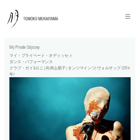
ニュースレターのご登録
English
My Private Odyssey
news
マイ・プライベート・オディッセィ
ダンス・パフォーマンス
calendar
クラブ・ガイ&ロニ | 向井山朋子 | タンツマインツ| ヴォルサップ (2014
年)
tomoko + tmf
works
portraits
shop