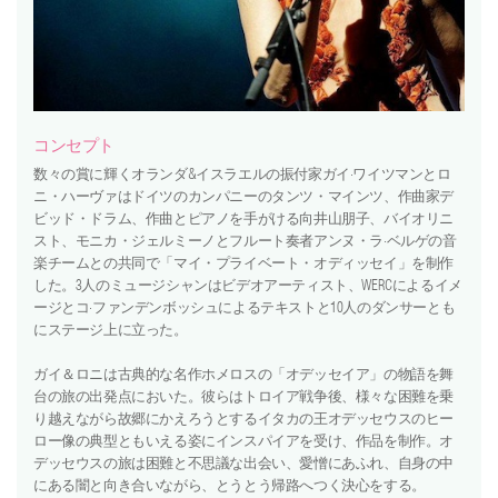
video
press
support
コンセプト
数々の賞に輝くオランダ&イスラエルの振付家ガイ·ワイツマンとロ
contact
ニ・ハーヴァはドイツのカンパニーのタンツ・マインツ、作曲家デ
ビッド・ドラム、作曲とピアノを手がける向井山朋子、バイオリニ
スト、モニカ・ジェルミーノとフルート奏者アンヌ・ラ·ベルゲの音
楽チームとの共同で「マイ・プライベート・オディッセイ」を制作
した。3人のミュージシャンはビデオアーティスト、WERCによるイメ
ージとコ·ファンデンボッシュによるテキストと10人のダンサーとも
にステージ上に立った。
ガイ＆ロニは古典的な名作ホメロスの「オデッセイア」の物語を舞
台の旅の出発点においた。彼らはトロイア戦争後、様々な困難を乗
り越えながら故郷にかえろうとするイタカの王オデッセウスのヒー
ロー像の典型ともいえる姿にインスパイアを受け、作品を制作。オ
デッセウスの旅は困難と不思議な出会い、愛憎にあふれ、自身の中
にある闇と向き合いながら、とうとう帰路へつく決心をする。