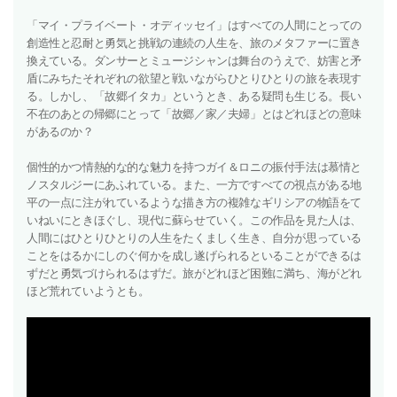
「マイ・プライベート・オディッセイ」はすべての人間にとっての
創造性と忍耐と勇気と挑戦の連続の人生を、旅のメタファーに置き
換えている。ダンサーとミュージシャンは舞台のうえで、妨害と矛
盾にみちたそれぞれの欲望と戦いながらひとりひとりの旅を表現す
る。しかし、「故郷イタカ」というとき、ある疑問も生じる。長い
不在のあとの帰郷にとって「故郷／家／夫婦」とはどれほどの意味
があるのか？
個性的かつ情熱的な的な魅力を持つガイ＆ロニの振付手法は慕情と
ノスタルジーにあふれている。また、一方ですべての視点がある地
平の一点に注がれているような描き方の複雑なギリシアの物語をて
いねいにときほぐし、現代に蘇らせていく。この作品を見た人は、
人間にはひとりひとりの人生をたくましく生き、自分が思っている
ことをはるかにしのぐ何かを成し遂げられるといることができるは
ずだと勇気づけられるはずだ。旅がどれほど困難に満ち、海がどれ
ほど荒れていようとも。