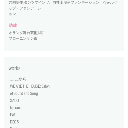
共同制作:タンツマインツ、向井山朋子ファンデーション、ヴォルサ
ップ・ファンデーシ
ョン
助成
オランダ舞台芸術財団
フローニンゲン市
works
ここから
WE ARE THE HOUSE: Salon
of Sound and Song
SADO
figurante
EAT
DEC 5