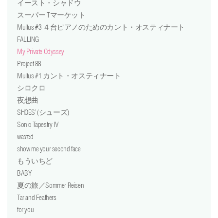
イースト・シャドウ
スーパー Tマーケット
Multus #3 ４台ピアノのためのカント・オスティナート
FALLING
My Private Odyssey
Project 88
Multus #1 カント・オスティナート
シロクロ
夜想曲
SHOES’ (シューズ)
Sonic Tapestry IV
wasted
show me your second face
もういちど
BABY
夏の旅／Sommer Reisen
Tar and Feathers
for you