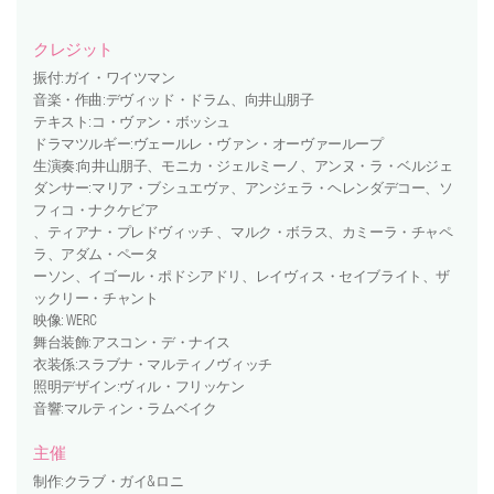
クレジット
振付:ガイ・ワイツマン
音楽・作曲:デヴィッド・ドラム、向井山朋子
テキスト:コ・ヴァン・ボッシュ
ドラマツルギー:ヴェールレ・ヴァン・オーヴァーループ
生演奏:向井山朋子、モニカ・ジェルミーノ、アンヌ・ラ・ベルジェ
ダンサー:マリア・ブシュエヴァ、アンジェラ・ヘレンダデコー、ソ
フィコ・ナクケビア
、ティアナ・プレドヴィッチ 、マルク・ボラス、カミーラ・チャペ
ラ、アダム・ペータ
ーソン、イゴール・ポドシアドリ、レイヴィス・セイブライト、ザ
ックリー・チャント
映像: WERC
舞台装飾:アスコン・デ・ナイス
衣装係:スラブナ・マルティノヴィッチ
照明デザイン:ヴィル・フリッケン
音響:マルティン・ラムベイク
主催
制作:クラブ・ガイ&ロニ