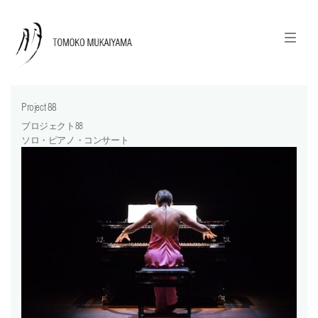
ニュースレターのご登録
English
Project 88
news
プロジェクト88
ソロ・ピアノ・コンサート
calendar
tomoko + tmf
works
portraits
shop