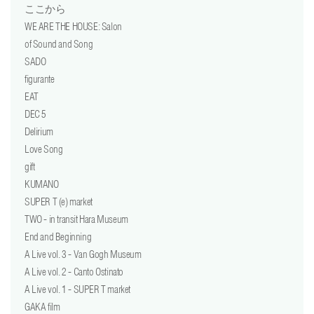
ここから
WE ARE THE HOUSE: Salon
of Sound and Song
SADO
figurante
EAT
DEC 5
Delirium
Love Song
gift
KUMANO
SUPER T (e) market
TWO - in transit Hara Museum
End and Beginning
A Live vol. 3 - Van Gogh Museum
A Live vol. 2 - Canto Ostinato
A Live vol. 1 - SUPER T market
GAKA film