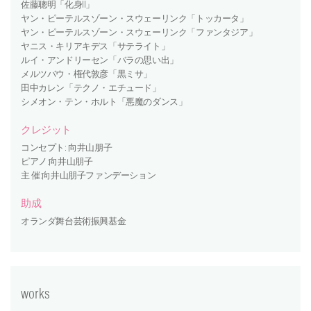
佐藤聰明「化身II」
ヤン・ピーテルスゾーン・スウェーリンク「トッカータ」
ヤン・ピーテルスゾーン・スウェーリンク「ファンタジア」
ヤニス・キリアキデス「サテライト」
ルイ・アンドリーセン「バラの思い出」
メルツバウ・権代敦彦「黒ミサ」
田中カレン「テクノ・エチュード」
シメオン・テン・ホルト「悪魔のダンス」
クレジット
コンセプト: 向井山朋子
ピアノ:向井山朋子
主 催:向井山朋子ファンデーション
助成
オランダ舞台芸術振興基金
works