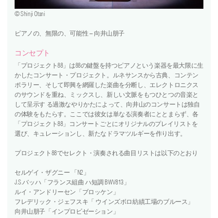
video
© Shinji Otani
press
ピアノの、無限の、可能性 – 向井山朋子
コンセプト
support
「プロジェクト88」は88の鍵盤を持つピアノという楽器を最大限に生
かしたコンサート・プロジェクト。ルネサンスから古典、コンテン
contact
ポラリー、そして即興を網羅した楽曲を分断し、エレクトロニクス
のサウンドを重ね、ミックスし、新しい文脈をもつひとつの音楽と
して呈示す る過激なやりかたによって、向井山のコンサートは独自
の体験をもたらす。ここでは彼女は単なる演奏者にととまらず、各
「プロジェクト88」コンサートごとにオリジナルのプレイリストを
選び、キュレーションし、新たなドラマツルギーを作り出す。
プロジェクト88でセレクト・演奏される曲目リストは以下のとおり
セルゲイ・ザグニー 「N2」
J.S.バッハ「フランス組曲 ハ短調 BWV813」
ルイ・アンドリーセン「ブロッケン」
フレデリック・ジェフスキ「 ウインズボロ紡績工場のブルース」
向井山朋子「インプロビゼーション」