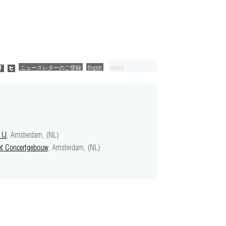
ニュースレターのご登録
English
 IJ
, Amsterdam, (NL)
t Concertgebouw
, Amsterdam, (NL)