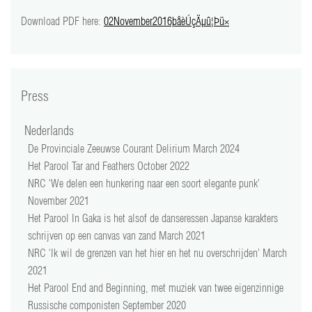
video
Download PDF here:
02November2016þåèÚçÄµû¦Þü×
press
support
Press
contact
Nederlands
De Provinciale Zeeuwse Courant Delirium March 2024
Het Parool Tar and Feathers October 2022
NRC ‘We delen een hunkering naar een soort elegante punk’
November 2021
Het Parool In Gaka is het alsof de danseressen Japanse karakters
schrijven op een canvas van zand March 2021
NRC ‘Ik wil de grenzen van het hier en het nu overschrijden’ March
2021
Het Parool End and Beginning, met muziek van twee eigenzinnige
Russische componisten September 2020