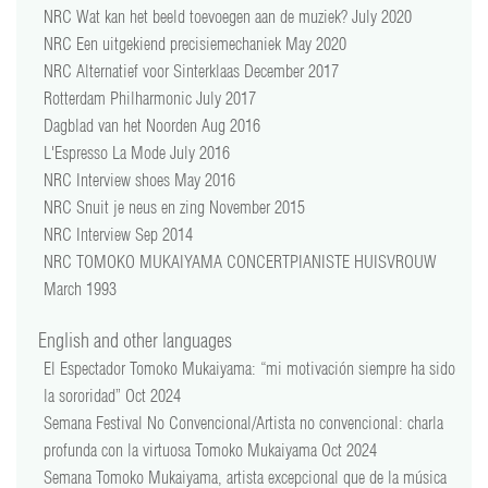
NRC Wat kan het beeld toevoegen aan de muziek? July 2020
NRC Een uitgekiend precisiemechaniek May 2020
NRC Alternatief voor Sinterklaas December 2017
Rotterdam Philharmonic July 2017
Dagblad van het Noorden Aug 2016
L'Espresso La Mode July 2016
NRC Interview shoes May 2016
NRC Snuit je neus en zing November 2015
NRC Interview Sep 2014
NRC TOMOKO MUKAIYAMA CONCERTPIANISTE HUISVROUW
March 1993
English and other languages
El Espectador Tomoko Mukaiyama: “mi motivación siempre ha sido
la sororidad” Oct 2024
Semana Festival No Convencional/Artista no convencional: charla
profunda con la virtuosa Tomoko Mukaiyama Oct 2024
Semana Tomoko Mukaiyama, artista excepcional que de la música