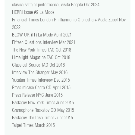
clásica salta al performance, visita Bogotá Oct 2024
HERRI Issue #9 La Mode
Financial Times London Philharmonic Orchestra + Agata Zubel Nov
2022
BLOW UP. (IT) La Mode April 2021
Fifteen Questions Interview Mar 2021
The New York Times TAO Oct 2018
Limelight Magazine TAO Oct 2018
Classical Source TAO Oct 2018
Interview The Stranger May 2016
Yucatan Times Interview Dec 2015
Press release Canto CD April 2015
Press Release NYC June 2015
Raskatov New York Times June 2015
Gramophone Raskatov CD May 2015
Raskatov The Irish Times June 2015
Taipei Times March 2015