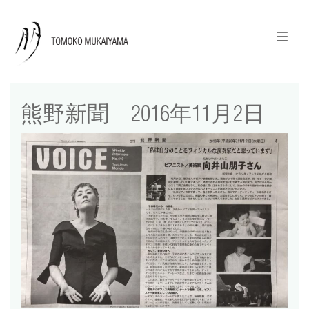
ニュースレターのご登録
English
熊野新聞 2016年11月2日
news
calendar
tomoko + tmf
works
portraits
shop