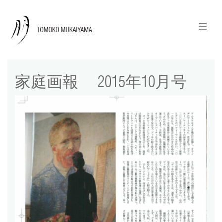
ニュースレターのご登録
English
家庭画報 2015年10月号
news
calendar
tomoko + tmf
works
portraits
shop