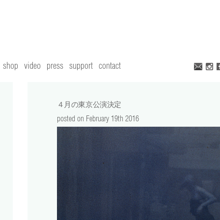
shop
video
press
support
contact
４月の東京公演決定
posted on February 19th 2016