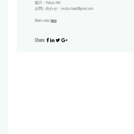
協力：Hakuju Hall
お問い合わせ：multus.ticket@gmail.com
Watch video
here
.
Share: