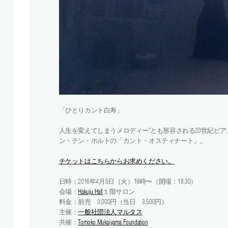
「ひとりカント白寿」
人生を変えてしまうメロディー
’’
とも形容される
20
世紀ピア
ン・テン・ホルトの「カント・オスティナート」。
チケットはこちらからお求めください。
日時；2016年4月5日（火）19時〜（開場：18:30）
会場：
Hakuju Hall
１階サロン
料金：前売 3,000円（当日 3,500円）
主催：
一般社団法人マルタス
共催：
Tomoko Mukaiyama Foundation